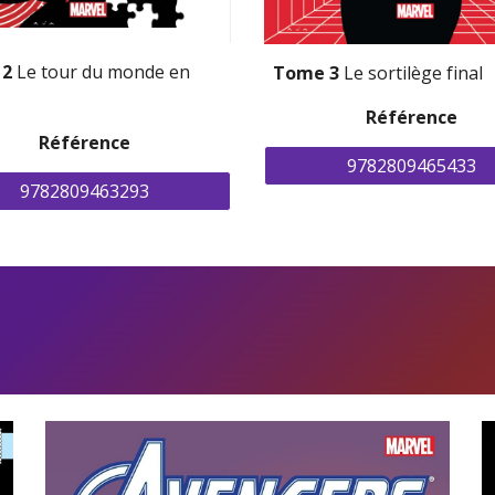
 2
 Le tour du monde en 
Tome 3 
Le sortilège final
Référence
Référence
9782809465433
9782809463293