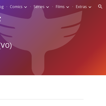
og
Comics
Séries
Films
Extras
ion
f
(VO)