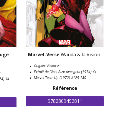
La Vision & la Sorcière Rouge 
Marvel-Verse 
Wanda & la Vision
Origins: Vision #1
Extrait de 
Giant-Size Avengers (1974) 
#4
)
Marvel Team-Up (1972) #129-130 
74) #4
Référence
9782809492811