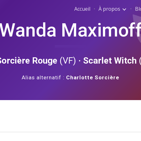
Accueil
À propos
Bl
ip to main content
Skip to navigat
Wanda Maximof
Sorcière Rouge 
(VF) 
· Scarlet Witch 
Alias alternatif : 
Charlotte Sorcière