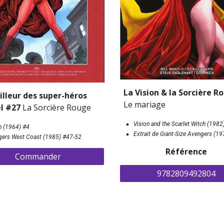
illeur des 
s
uper-
h
éros 
Le mariage
l #27 
La Sorcière Rouge
Vision and the Scarlet Witch (1982
n (1964) #4
Extrait de Giant-Size Avengers (19
ers West Coast (1985) #47-52
Référence
Commander
9782809492804