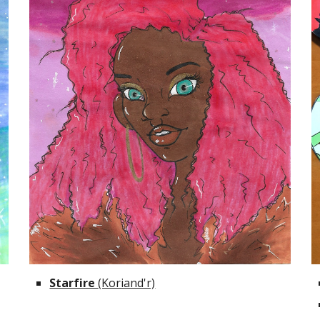
Starfire 
(Koriand'r)