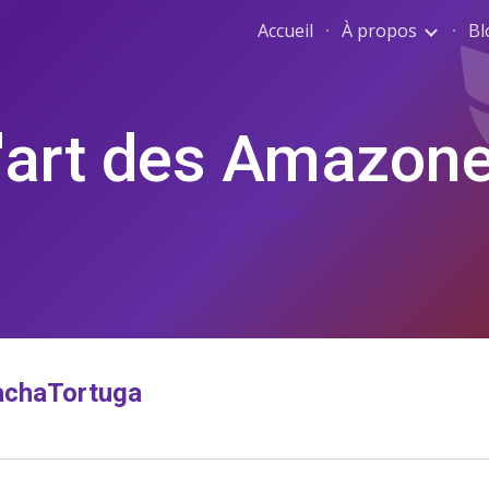
Accueil
À propos
Bl
ip to main content
Skip to navigat
'art des Amazon
achaTortuga