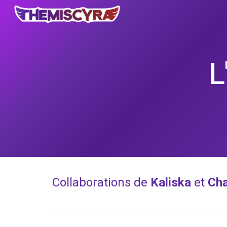
Sk
L
Collaborations de 
Kaliska
et 
Ch