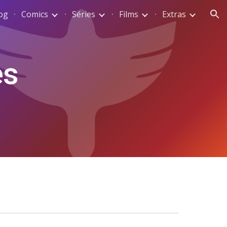
og
Comics
Séries
Films
Extras
ion
es