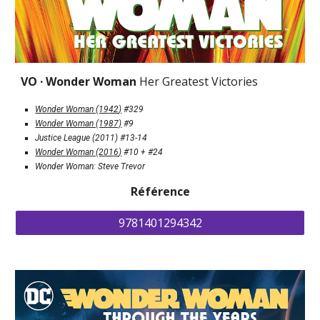
VO · 
Wonder Woman 
Her Greatest Victories
Wonder Woman (19
42
)
 #329
Wonder Woman (1987)
 #9
Justice League (201
1
) #13-14
Wonder Woman (201
6
)
 #10 + #24
Wonder Woman: Steve Trevor
Référence
9781401294342