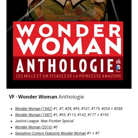
VF · 
Wonder Woman 
Anthologie
Wonder Woman (
1942
)
 #1, #7, #28, #99, #107, #179, #204
 +
 #288
Wonder Woman (
1987
)
 #1, #93, #113, #142, #177
 +
 #195
Justice League: New Frontier Special
Wonder Woman (
2016
)
 #0
Sensation Comics Featuring Wonder Woman
 #1 
+
 #7 