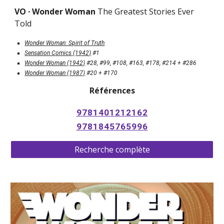
VO · 
Wonder Woman 
The Greatest Stories Ever 
Told
W
onder Woman: Spirit of Truth
S
ensation Comics (1942)
#1
W
onder Woman (1942)
#28, #
99, #108, #163, #178, #214 + #286
Wonder Woman (1987)
 #20 + #170
Références
9781401212162
9781845765996
Recherche complète