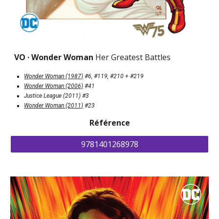
VO · 
Wonder Woman 
Her Greatest Battles
W
onder Woman (1987)
 #6, #119, #210
 + 
#219
W
onder Woman (2006)
#41
Justice League (2011)
 #3
Wonder Woman (2011)
 #23
Référence
9781401268978