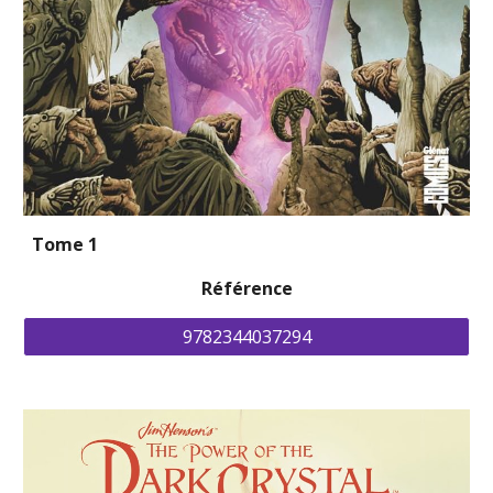
Tome 1
Référence
9782344037294