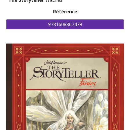
The Storyteller 
Witches
Référence
9781608867479