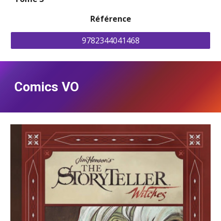
Référence
9782344041468
Comics VO