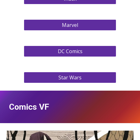
Marvel
DC Comics
Star Wars
Comics VF