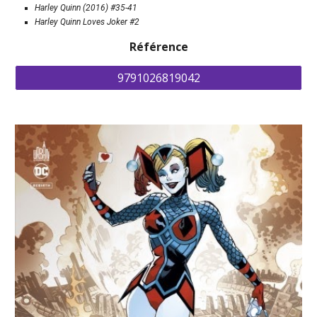
Harley Quinn 
(2016) 
#35-41
H
arley Quinn 
L
oves Joker #2 
Référence
9791026819042