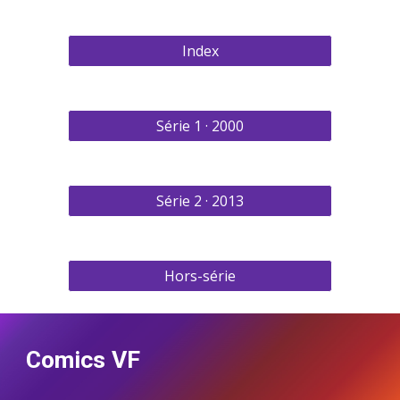
Index
Série 1 · 2000
Série 2 · 2013
Hors-série
Comics VF