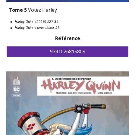
Tome 5 
Votez Harley
Harley Quinn (2016) #27-34
H
arley Quinn 
L
oves Joker #1
Référence
9791026815808