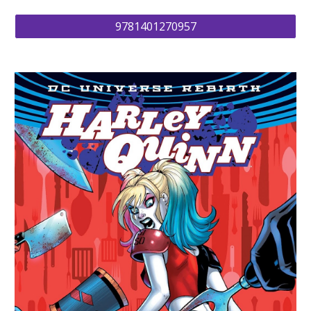
9781401270957