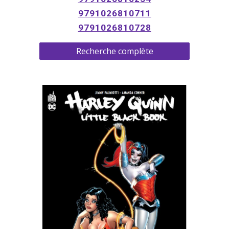
9791026810711
9791026810728
Recherche complète