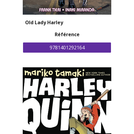
Old Lady Harley
Référence
9781401292164