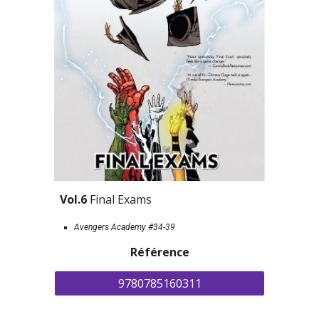
Vol.6 
Final Exams
Avengers Academy #34-39
Référence
9780785160311