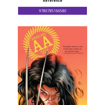
Référence
9780785166580