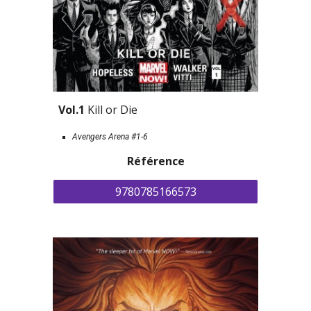
Vol.1 
Kill or Die
Avengers Arena #1-6
Référence
9780785166573