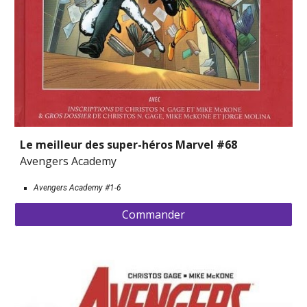
Le 
m
eilleur des 
s
uper-
h
éros Marvel #68 
Avengers Academy
Avengers Academy #1-6
Commander